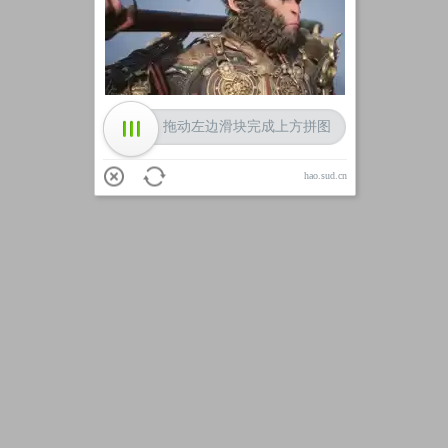
加载中
拖动左边滑块完成上方拼图
hao.sud.cn