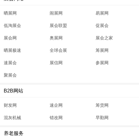
晒展网
闹展网
易展网
低淘展会
展会联盟
促展会
展会网
奥展网
展会之家
晒展极速
全球会展
筹展网
速展会
展信网
参展网
聚展会
B2B网站
财发网
速企网
筹货网
混灰机械
错改网
早勤网
养老服务