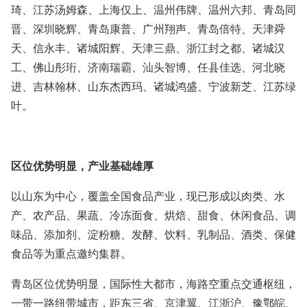
琦、江苏汤姆森、上海仅上、温州伟牌、温州六邦、青岛同
晋、深圳晓辉、青岛康普、广州翔声、青岛倍特、天津舜
天、信永丰、诸城阳辉、天津三鼎、浙江封之都、诸城汉
工、佛山彤珩、济南瑞霸、汕头智博、任县佳选、河北晓
进、吉林翰林、山东杰西玛、诸城鸿盛、宁波新芝、江苏绿
叶。
区位优势明显，产业基础雄厚
以山东为中心，覆盖全国食品产业，现已形成以肉类、水
产、农产品、果蔬、冷冻面食、烘焙、甜食、休闲食品、调
味品、添加剂、淀粉糖、发酵、饮料、乳制品、酒类、保健
食品等为重点邀约集群。
青岛区位优势明显，国际性大都市，海路空重点交通枢纽，
一带一路纽带城市，距东三省、京津翼、江浙沪、豫鄂皖、