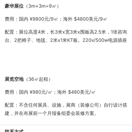
豪华展位
（
3m×3m=9㎡）
费用：国内 ¥9800元/9㎡；海外
$4800美元
/9㎡
配置：展位高度
4米，长3米x宽3米x围板高2.5米，1张咨询
台、2把椅子、地毯、2米x1米KT板。220v/500w电源插座
展览空地
（36㎡起租）
费用：国内 ¥980元/㎡；海外
$480美元
/㎡
配置：不含任何展具、设施，展商（装修公司）自行设计搭
建，并在布展前一个月报备组委会装修方案。
联系方式