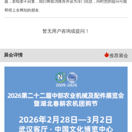
题，若组委不回复，我们将取消推荐并设为冷门信息，同时您的提问可能
帮得上全网别的朋友
暂无用户咨询或提问！
展会详情
推荐展会