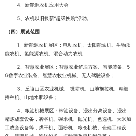
4、新能源农机应用大会；
5、农机以旧换新“超级换购”活动。
（四）展览范围
1、新能源农机展区：电动农机、太阳能农机、生物质
能农机、氢能源农机、混合动力农机；
2、智慧农业展区：智慧农业解决方案、智能装备、5
G数字农业装备、智慧农牧业机械、无人驾驶设备；
3、丘陵山区农业机械、 微耕机、山地拖拉机、精细
播种机、山地水肥设备；
4、粮油机械展区：榨油设备、浸出分离设备、浸出
精炼成套设备，砻谷机、碾米机、抛光机、色选机、大米加
工成套设备等，烘干机、面粉机、粮仓机械、仓储工程设