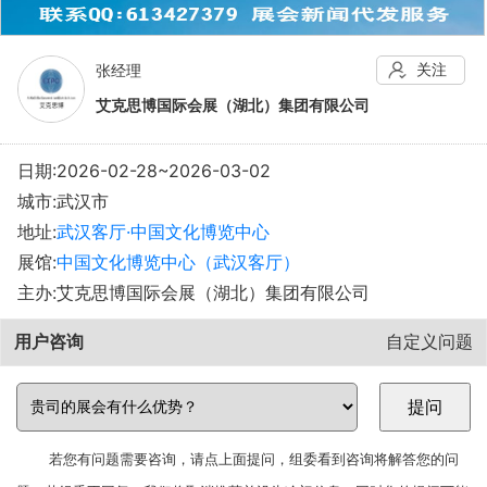
关注
张经理
艾克思博国际会展（湖北）集团有限公司
日期:2026-02-28~2026-03-02
城市:武汉市
地址:
武汉客厅·中国文化博览中心
展馆:
中国文化博览中心（武汉客厅）
主办:艾克思博国际会展（湖北）集团有限公司
用户咨询
自定义问题
若您有问题需要咨询，请点上面提问，组委看到咨询将解答您的问