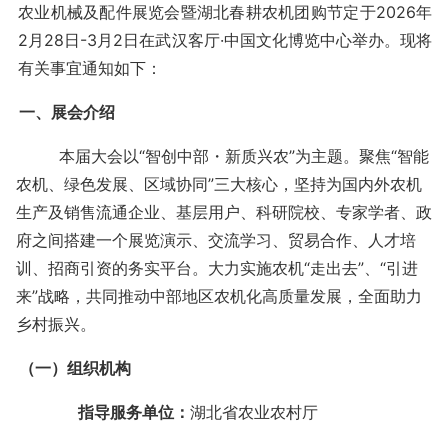
农业机械及配件展览会暨湖北
春耕农机团购节定于
202
6年
2月28
日
-
3月2日在
武汉客厅
·中国文化博览中心
举办。现将
有关事宜通知如下：
一、展会介绍
本届大会以“智创中部・新质兴农”为主题
。聚焦
“智能
农机、绿色发展、区域协同”三大核心，坚持为国内外农机
生产及销售流通企业、基层用户、科研院校、专家学者、政
府之间搭建一个展览演示、交流学习、贸易合作、人才培
训、招商引资的务实平台。大力实施农机“走出去”、“引进
来”战略，共同推动中部地区农机化高质量发展，全面助力
乡村振兴。
（一）组织机构
指导
服务
单位：
湖北省农业农村厅